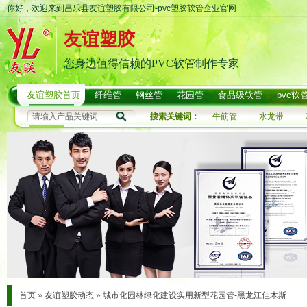
你好，欢迎来到昌乐县友谊塑胶有限公司-pvc塑胶软管企业官网
友谊塑胶
您身边值得信赖的PVC软管制作专家
友谊塑胶首页
纤维管
钢丝管
花园管
食品级软管
pvc软
搜素关键词：
牛筋管
水龙带
首页
»
友谊塑胶动态
»
城市化园林绿化建设实用新型花园管-黑龙江佳木斯