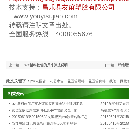
技术支持：
昌乐县友谊塑胶有限公司
www.youyisujiao.com
转载请注明文章出处。
全国服务热线：4008055676
上一篇：
pvc塑料软管的尺寸算法说明
下一篇：
纤维增
此文关键字：
pvc花园管
花园水管
花园管规格
花园管价格
线管
网纹
管
相关资讯
pvc塑料软管厂家友谊塑胶近期来访关键词汇总
2016年郑州花卉
友谊塑胶近期搜索词汇总-pvc增强软管厂家
高强度pvc纤维软
20150618至20150628友谊塑胶pvc软管名称汇总
20150601至20
新加坡出口无味抗老化花园管,pvc塑料软管
20150410至20