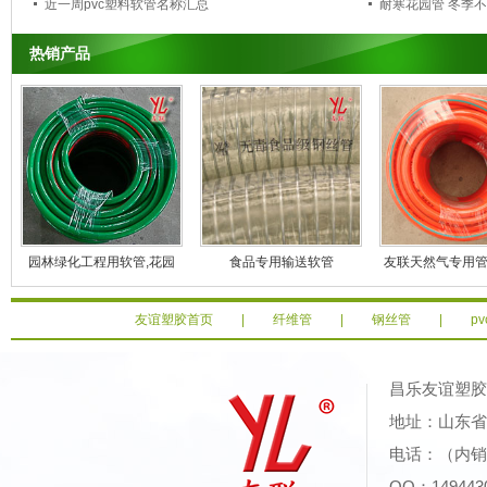
近一周pvc塑料软管名称汇总
耐寒花园管 冬季
热销产品
园林绿化工程用软管,花园
食品专用输送软管
友联天然气专用管|
管,耐候pvc软管
管
友谊塑胶首页
|
纤维管
|
钢丝管
|
p
昌乐友谊塑
地址：山东省潍
电话：（内销）0
QQ：14944