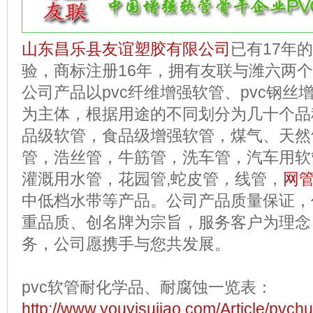
山东昌乐县友谊塑胶有限公司
已有17年
验，商标注册16年，拥有友联与潍六两
公司产品以pvc纤维增强软管、pvc钢
为主体，根据用途的不同划分为几十个品
品级软管，食品级增强软管，煤气、天然气
管，浩丝管，牛筋管，洗车管，汽车用软
灌溉用水管，花园管,蛇皮管，
线
管
，
网
中低档水带等产品。公司产品质量保证，
重品质、创名牌为宗旨，服务客户为理念
务，公司愿携手与您共发展。
pvc软管耐化学品、耐腐蚀一览表：
http://www.youyisujiao.com/Article/pvch