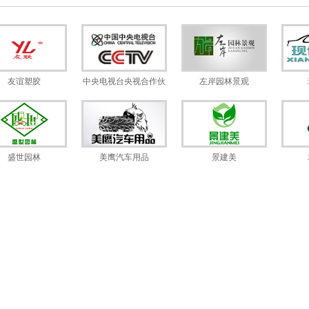
友谊塑胶
中央电视台央视合作伙
左岸园林景观
伴
盛世园林
美鹰汽车用品
景建美