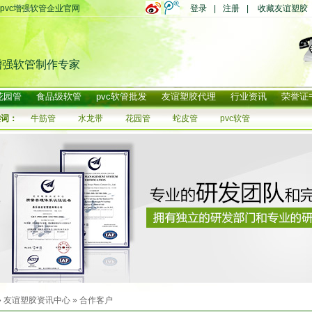
pvc增强软管企业官网
登录
|
注册
|
收藏友谊塑胶
增强软管制作专家
花园管
食品级软管
pvc软管批发
友谊塑胶代理
行业资讯
荣誉证
键词：
牛筋管
水龙带
花园管
蛇皮管
pvc软管
»
友谊塑胶资讯中心
»
合作客户