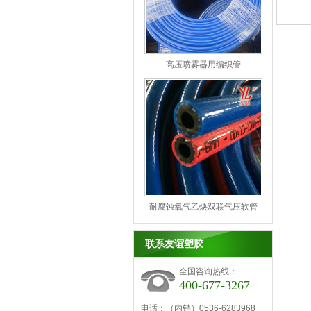
高压喷雾器用编织管
耐腐蚀氧气乙炔双联气压软管
联系友谊塑胶
全国咨询热线：
400-677-3267
电话：（内销）0536-6283968