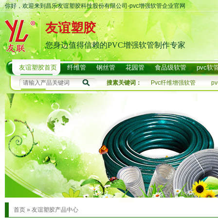
你好，欢迎来到昌乐友谊塑胶科技股份有限公司-pvc增强软管企业官网
友谊塑胶
您身边值得信赖的PVC增强软管制作专家
友谊塑胶首页
纤维管
钢丝管
花园管
食品级软管
pvc软
搜素关键词：
Pvc纤维增强软管
p
首页
»
友谊塑胶产品中心