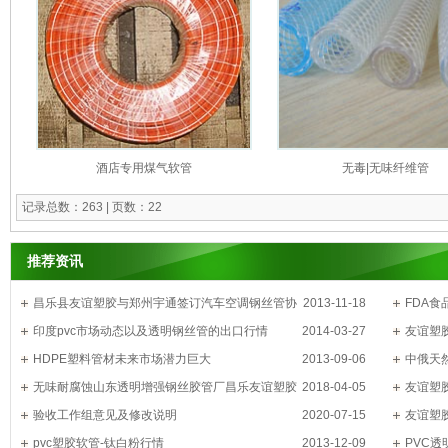
酒店专用煤气软管
无毒|无味纤维管
记录总数：263 | 页数：22
推荐资讯
昌乐县友谊塑胶与郑州宇通签订汽车空调钢丝管协
2013-11-18
FDA食
议
印度pvc市场动态以及透明钢丝管的出口行情
2014-03-27
友谊塑胶
HDPE塑料管材未来市场潜力巨大
2013-09-06
认证
中俄天
无味耐腐蚀山东透明增强钢丝胶管厂昌乐友谊塑胶
2018-04-05
然气软管
友谊塑
科技股份有限公司
验收工作组意见及修改说明
2020-07-15
友谊塑
pvc塑胶软管-钛白粉行情
2013-12-09
PVC