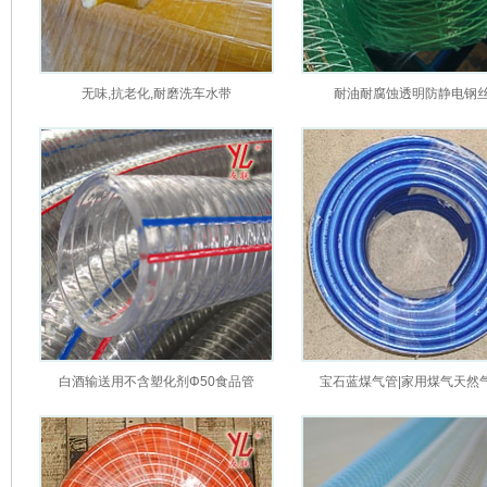
无味,抗老化,耐磨洗车水带
耐油耐腐蚀透明防静电钢
白酒输送用不含塑化剂Φ50食品管
宝石蓝煤气管|家用煤气天然