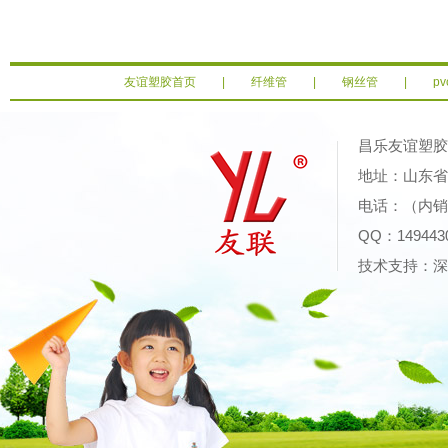
友谊塑胶首页
|
纤维管
|
钢丝管
|
p
昌乐友谊塑
地址：山东省潍
电话：（内销）0
QQ：14944
技术支持：