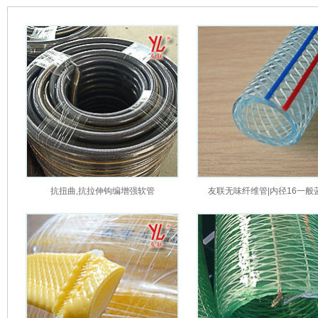
抗扭曲,抗拉伸钩编增强软管
友联无味纤维管|内径16一般