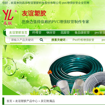
你好，欢迎来到昌乐友谊塑胶科技股份有限公司-pvc增强软管企业官网
友谊塑胶
您身边值得信赖的PVC增强软管制作专家
友谊塑胶首页
纤维管
钢丝管
花园管
食品级软管
pvc软
搜素关键词：
Pvc纤维增强软管
p
首页
»
友谊塑胶产品中心
»
其它附属品