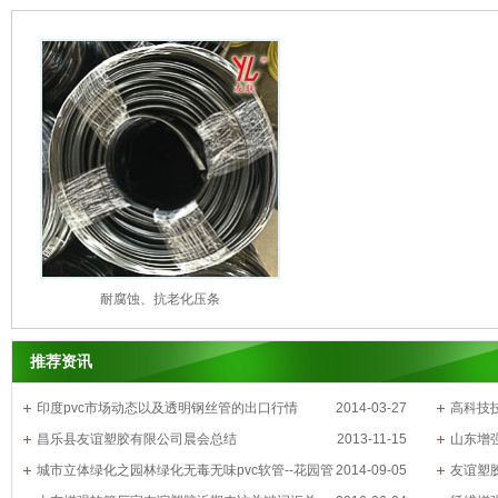
耐腐蚀、抗老化压条
推荐资讯
印度pvc市场动态以及透明钢丝管的出口行情
2014-03-27
高科技
昌乐县友谊塑胶有限公司晨会总结
2013-11-15
山东增
城市立体绿化之园林绿化无毒无味pvc软管--花园管
2014-09-05
友谊塑