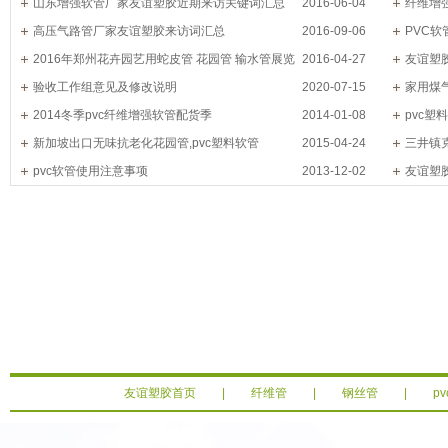
山东增强软管厂家友谊塑胶近期来访关键词汇总
2016-06-04
纤维增
高压气路管厂家友谊塑胶来访词汇总
2016-09-06
PVC
2016年郑州花卉园艺用蛇皮管 花园管 输水管展览
2016-04-27
友谊塑
会
验收工作组意见及修改说明
2020-07-15
家用煤
2014冬季pvc纤维增强软管配货季
2014-01-08
pvc
新加坡出口无味抗老化花园管,pvc塑料软管
2015-04-24
三井镇
pvc软管使用注意事项
2013-12-02
滴灌工程
友谊塑
友谊塑胶首页
|
纤维管
|
钢丝管
|
p