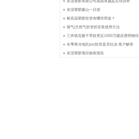
友谊塑胶有限公司成就卓越起点培训班
友谊塑胶蒙山一日游
耐高温塑胶软管有哪些用途？
煤气|天然气软管的安装使用方法
三井镇克服干旱投资近1000万建设透明钢
滴灌工程
冬季寒冷地区pvc软管是否抗冻-客户解答
友谊塑胶项目验收报告