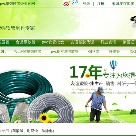
pvc增强软管企业官网
登录
|
注册
|
收藏友谊塑胶
增强软管制作专家
花园管
食品级软管
pvc软管批发
友谊塑胶代理
行业资讯
荣誉证
键词：
Pvc纤维增强软管
pvc钢丝增强软管
钢丝管
纤维管
流
业专用（耐酸碱、耐腐蚀、防静电）