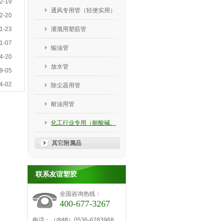
2-19
通风专用管（轻便实用）
2-20
1-23
灌溉用塑筋管
1-07
输油管
4-20
放水管
9-05
4-02
除尘器用管
耐油用管
化工行业专用（耐酸碱、
耐腐蚀、防静电）
其它附属品
联系友谊塑胶
全国咨询热线：
400-677-3267
电话：（内销）0536-6283968