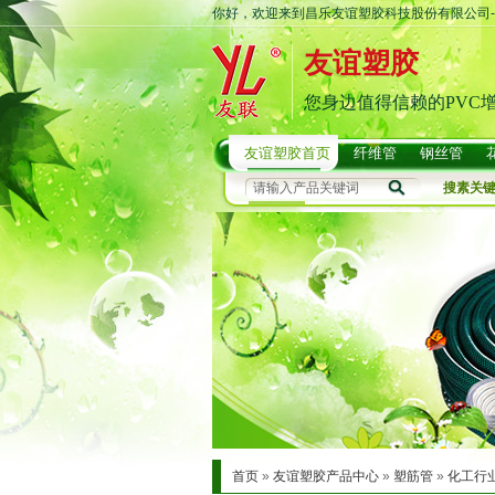
你好，欢迎来到昌乐友谊塑胶科技股份有限公司-
友谊塑胶
您身边值得信赖的PVC
友谊塑胶首页
纤维管
钢丝管
搜素关
首页
»
友谊塑胶产品中心
»
塑筋管
»
化工行