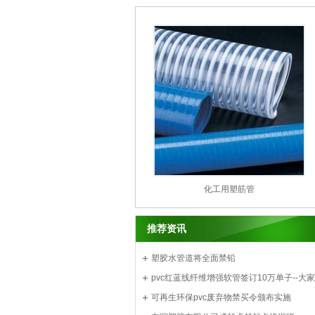
化工用塑筋管
推荐资讯
塑胶水管道将全面禁铅
pvc红蓝线纤维增强软管签订10万单子--大
力的结果
可再生环保pvc废弃物禁买令颁布实施