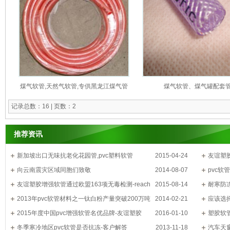
煤气软管,天然气软管,专供黑龙江煤气管
煤气软管、煤气罐配套
记录总数：16 | 页数：2
推荐资讯
新加坡出口无味抗老化花园管,pvc塑料软管
2015-04-24
友谊塑
向云南震灾区域同胞们致敬
2014-08-07
pvc
友谊塑胶增强软管通过欧盟163项无毒检测-reach
2015-08-14
耐寒防
认证
2013年pvc软管材料之一钛白粉产量突破200万吨
2014-02-21
应该选
大关
2015年度中国pvc增强软管名优品牌-友谊塑胶
2016-01-10
塑胶软
冬季寒冷地区pvc软管是否抗冻-客户解答
2013-11-18
汽车天窗