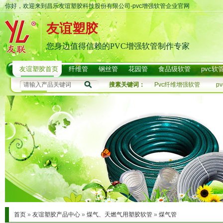
你好，欢迎来到昌乐友谊塑胶科技股份有限公司-pvc增强软管企业官网
友谊塑胶
您身边值得信赖的PVC增强软管制作专家
友谊塑胶首页
纤维管
钢丝管
花园管
食品级软管
pvc软
搜素关键词：
Pvc纤维增强软管
p
首页
»
友谊塑胶产品中心
»
煤气、天燃气用塑胶软管
»
煤气管