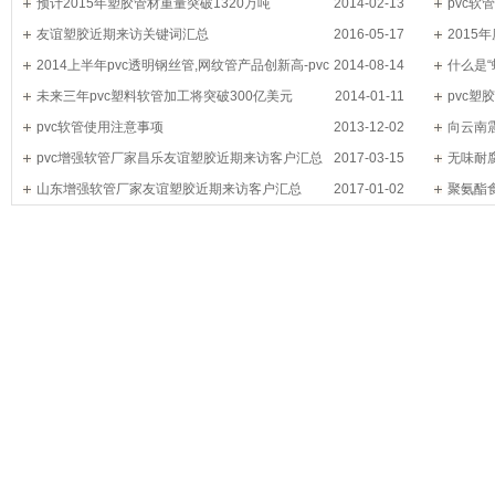
大关
预计2015年塑胶管材重量突破1320万吨
2014-02-13
pvc
友谊塑胶近期来访关键词汇总
2016-05-17
2015
2014上半年pvc透明钢丝管,网纹管产品创新高-pvc
2014-08-14
什么是“
去哪儿了
未来三年pvc塑料软管加工将突破300亿美元
2014-01-11
pvc
pvc软管使用注意事项
2013-12-02
向云南
pvc增强软管厂家昌乐友谊塑胶近期来访客户汇总
2017-03-15
无味耐
山东增强软管厂家友谊塑胶近期来访客户汇总
2017-01-02
科技股份
聚氨酯