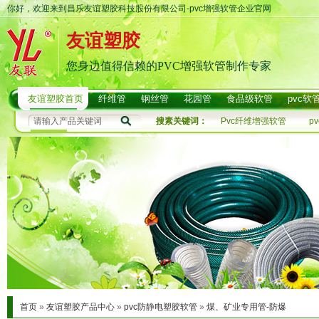
你好，欢迎来到昌乐友谊塑胶科技股份有限公司-pvc增强软管企业官网
友谊塑胶
您身边值得信赖的PVC增强软管制作专家
友谊塑胶首页
纤维管
钢丝管
花园管
食品级软管
pvc软
搜素关键词：
Pvc纤维增强软管
p
首页
»
友谊塑胶产品中心
»
pvc防静电塑胶软管
»
煤、矿业专用管-防爆