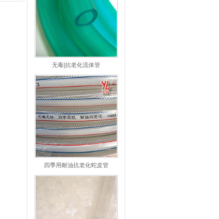
无毒|抗老化流体管
四季用耐油抗老化蛇皮管