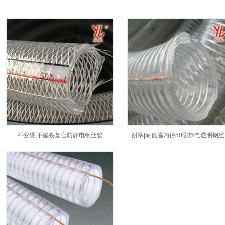
不变硬,不脆裂复合防静电钢丝管
耐寒|耐低温内径50防静电透明钢丝