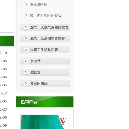
农机用软管
煤、矿业专用管-防爆
煤气、天燃气用塑胶软管
氧气、乙炔用塑胶软管
淋浴卫生洁具用管
1-18
9-05
水龙带
9-05
塑筋管
9-06
其它附属品
2-05
3-12
1-05
热销产品
1-23
9-06
2-09