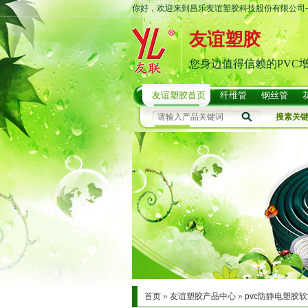
你好，欢迎来到昌乐友谊塑胶科技股份有限公司-
友谊塑胶
您身边值得信赖的PVC
友谊塑胶首页
纤维管
钢丝管
搜素关
首页
»
友谊塑胶产品中心
»
pvc防静电塑胶