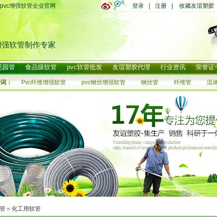
pvc增强软管企业官网
登录
|
注册
|
收藏友谊塑胶
增强软管制作专家
花园管
食品级软管
pvc软管批发
友谊塑胶代理
行业资讯
荣誉证
键词：
Pvc纤维增强软管
pvc钢丝增强软管
钢丝管
纤维管
流
软管
»
化工用软管