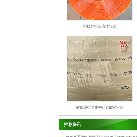
抗拉伸橙色流体软管
耐低温抗老化牛筋管|pvc软管
推荐资讯