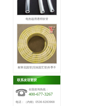
电热毯用透明软管
耐寒花园管|无味园艺管|冬季不
变硬的花园蛇皮管
联系友谊塑胶
全国咨询热线：
400-677-3267
电话：（内销）0536-6283968