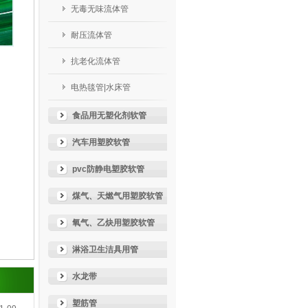
无毒无味流体管
耐压流体管
抗老化流体管
电热毯管|水床管
食品用无塑化剂软管
汽车用塑胶软管
pvc防静电塑胶软管
煤气、天燃气用塑胶软管
氧气、乙炔用塑胶软管
淋浴卫生洁具用管
水龙带
塑筋管