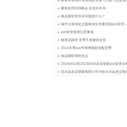
耐寒冬季用纤维增强软管煤气天燃气管友谊
访关键词汇总
聚焦杭州G20峰会 友谊共长存
食品级软管存在问题是什么？
城市立体绿化之园林绿化无毒无味pvc软管-
pvc软管使用注意事项
耐寒花园管 冬季不变硬的水管
2014冬季pvc纤维增强软管配货季
食品级软管的优点
20150410至20150416友谊塑胶pvc软管
昌乐县友谊塑胶有限公司与哈尔滨金星交电
然气管合同