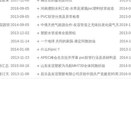
塑胶来
2017-11-06
钢丝管的鉴别及特性
2013-1
2016-09-05
河南濮阳水利工程-水带及灌溉pvc塑料软管改造
2014-0
2013-09-05
PVC软管分类及异常检查
2013-0
-花园管
2014-09-05
中俄天然气能源合作-友谊管道之无味抗老化煤气天
2019-1
2013-12-02
然气软管选择
塑胶水管道将全面禁铅
2013-0
2014-11-14
一个地球 共同的家园-康定同胞加油
2014-1
2014-01-08
什么叫pvc？
2013-1
2013-11-23
APEC峰会在京拉开序幕 pvc软管行业及原材料是
2014-1
名称汇总
2015-04-16
否受影响？
山东友谊塑胶为马航MH730全体同胞祈福
2014-0
签订天
2013-11-06
昌乐县友谊塑胶有限公司庆祝中国共产党建党95周
2016-0
年