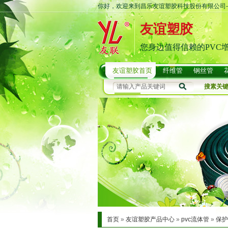
你好，欢迎来到昌乐友谊塑胶科技股份有限公司-
友谊塑胶
您身边值得信赖的PVC
友谊塑胶首页
纤维管
钢丝管
搜素关
首页
»
友谊塑胶产品中心
»
pvc流体管
»
保护