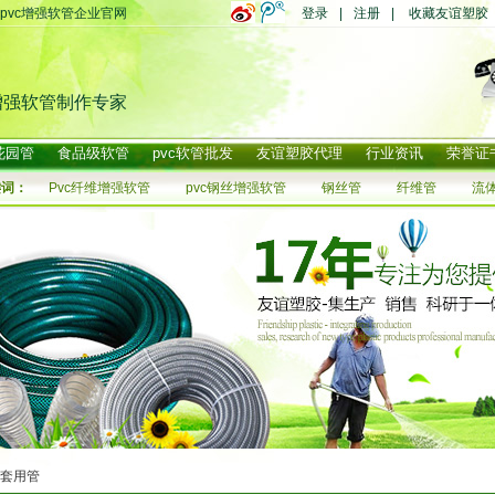
pvc增强软管企业官网
登录
|
注册
|
收藏友谊塑胶
增强软管制作专家
花园管
食品级软管
pvc软管批发
友谊塑胶代理
行业资讯
荣誉证
键词：
Pvc纤维增强软管
pvc钢丝增强软管
钢丝管
纤维管
流
套用管