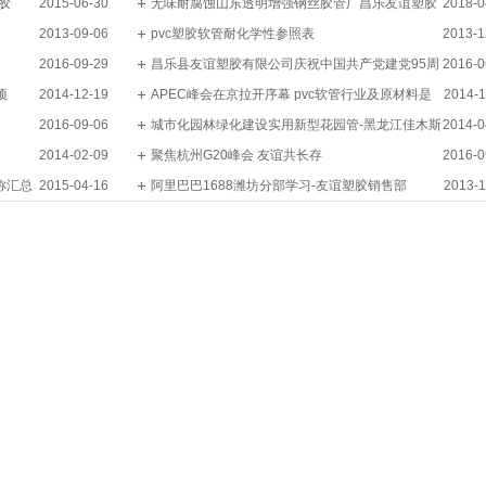
胶
2015-06-30
无味耐腐蚀山东透明增强钢丝胶管厂昌乐友谊塑胶
2018-0
2013-09-06
科技股份有限公司
pvc塑胶软管耐化学性参照表
2013-1
2016-09-29
昌乐县友谊塑胶有限公司庆祝中国共产党建党95周
2016-0
项
2014-12-19
年
APEC峰会在京拉开序幕 pvc软管行业及原材料是
2014-1
2016-09-06
否受影响？
城市化园林绿化建设实用新型花园管-黑龙江佳木斯
2014-0
2014-02-09
聚焦杭州G20峰会 友谊共长存
2016-0
名称汇总
2015-04-16
阿里巴巴1688潍坊分部学习-友谊塑胶销售部
2013-1