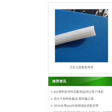
卫生洁具配套用管
推荐资讯
pvc塑料软管样品配色如何让客户满意
高分子材料铁氟龙-聚四氟乙烯
2014冬季pvc纤维增强软管配货季