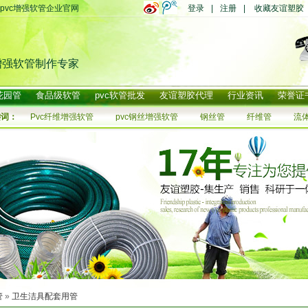
pvc增强软管企业官网
登录
|
注册
|
收藏友谊塑胶
增强软管制作专家
花园管
食品级软管
pvc软管批发
友谊塑胶代理
行业资讯
荣誉证
键词：
Pvc纤维增强软管
pvc钢丝增强软管
钢丝管
纤维管
流
管
»
卫生洁具配套用管