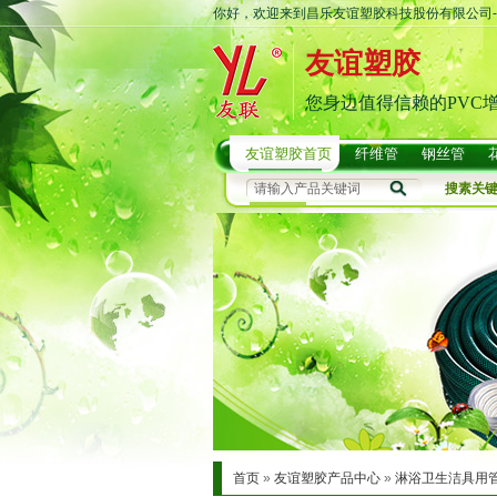
你好，欢迎来到昌乐友谊塑胶科技股份有限公司-
友谊塑胶
您身边值得信赖的PVC
友谊塑胶首页
纤维管
钢丝管
搜素关
首页
»
友谊塑胶产品中心
»
淋浴卫生洁具用