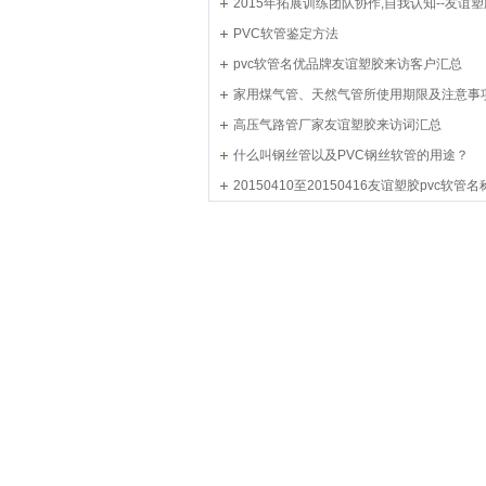
2015年拓展训练团队协作,自我认知--友谊塑
PVC软管鉴定方法
pvc软管名优品牌友谊塑胶来访客户汇总
家用煤气管、天然气管所使用期限及注意事
高压气路管厂家友谊塑胶来访词汇总
什么叫钢丝管以及PVC钢丝软管的用途？
20150410至20150416友谊塑胶pvc软管