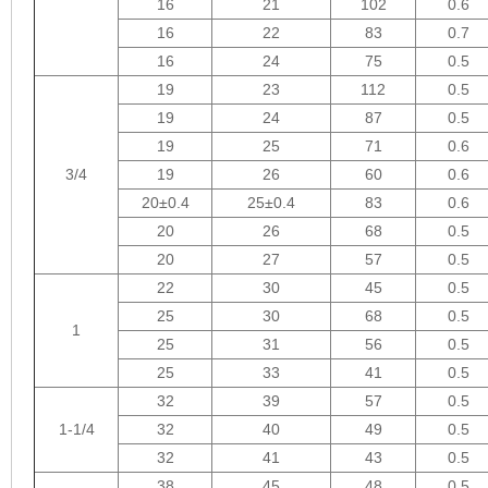
16
21
102
0.6
16
22
83
0.7
16
24
75
0.5
19
23
112
0.5
19
24
87
0.5
19
25
71
0.6
3/4
19
26
60
0.6
20±0.4
25±0.4
83
0.6
20
26
68
0.5
20
27
57
0.5
22
30
45
0.5
25
30
68
0.5
1
25
31
56
0.5
25
33
41
0.5
32
39
57
0.5
1-1/4
32
40
49
0.5
32
41
43
0.5
38
45
48
0.5