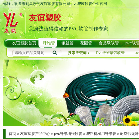
你好，欢迎来到昌乐县友谊塑胶有限公司-pvc塑胶软管企业官网
友谊塑胶
您身边值得信赖的PVC软管制作专家
友谊塑胶首页
纤维管
钢丝管
花园管
食品级软管
pvc软
搜素关键词：
Pvc纤维增强软管
p
首页
»
友谊塑胶产品中心
»
pvc纤维增强软管
»
塑料机械用纤维管
»
耐腐蚀无味