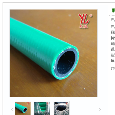
产
产
品
特
耐
适
输
适
订